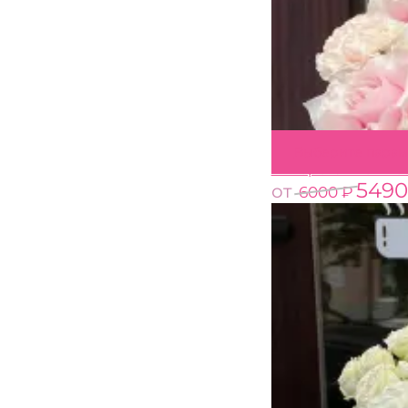
Выберите пара
Авторская компо
549
от
6000
₽