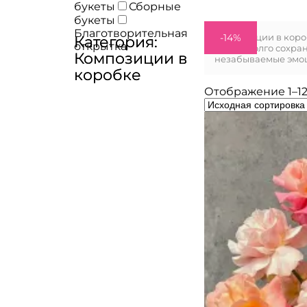
букеты
Сборные
букеты
Благотворительная
Композиции в короб
-10%
-9%
-11%
-12%
-9%
-14%
-4%
-8%
-10%
-4%
-5%
-14%
Категория:
открытка
вазы и долго сохра
Композиции в
незабываемые эмо
коробке
Отображение 1–12 