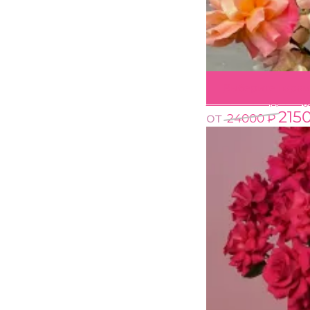
Выберите пара
51 нежная францу
215
от
24000
₽