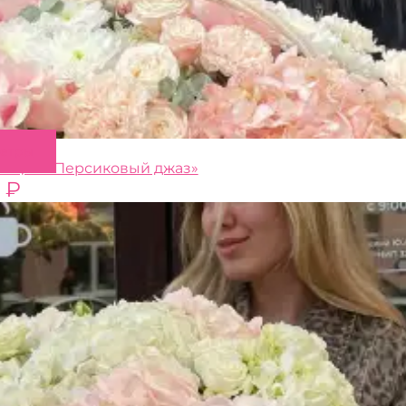
Этот
метры
товар
зиция «Персиковый джаз»
имеет
0
₽
несколько
вариаций.
Опции
можно
выбрать
на
странице
товара.