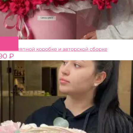
Этот
метры
товар
оза в шляпной коробке и авторской сборке
имеет
90
₽
несколько
вариаций.
Опции
можно
выбрать
на
странице
товара.