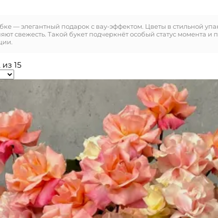
ке — элегантный подарок с вау-эффектом. Цветы в стильной упа
няют свежесть. Такой букет подчеркнёт особый статус момента и 
ции.
из 15