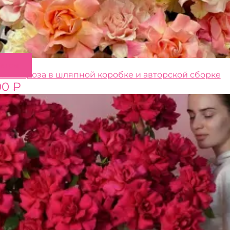
Этот
метры
товар
зская роза в шляпной коробке и авторской сборке
имеет
00
₽
несколько
вариаций.
Опции
можно
выбрать
на
странице
товара.