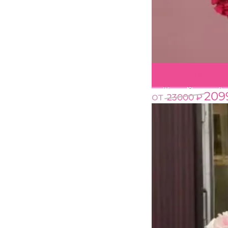
Выберите пара
51 французская р
209
от
23000
₽